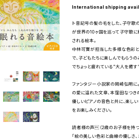
International shipping avai
ト音記号の髪の毛をした、子守歌の
が世界の10ヶ国を巡って子守歌
される絵本。
中林可寶が担当した多様な色彩と
で、子どもたちに楽しんでもらうの
でちょっと疲れている”大人を癒す
ファンタジー小説家の岡崎弘明に
の愛に溢れた文章、本窪田なつき
優しいピアノの音色と共に、楽し
をお楽しみください。
読者様の声（2歳のお子様を持
「絵の美しい色彩と曲線の優しさ、