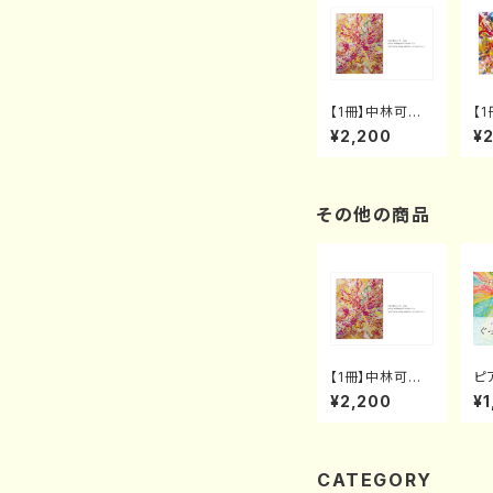
【1冊】中林可寶
【
カレンダー 202
カ
¥2,200
¥
5 “HOPE FRO
"F
M INNER UNIV
ne
ERSE 〜内なる
希望の光〜"
その他の商品
【1冊】中林可寶
ピ
カレンダー 202
本
¥2,200
¥1
5 “HOPE FRO
ー
M INNER UNIV
め
ERSE 〜内なる
本
希望の光〜"
CATEGORY