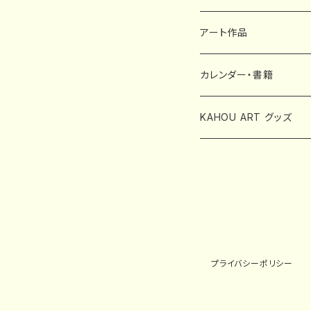
アート作品
カレンダー・書籍
中林可寶カレンダー
KAHOU ART グッズ
書籍
スマホケース
ポストカード
プライバシーポリシー