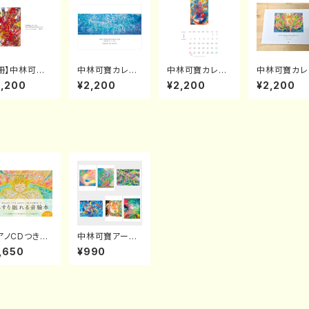
1冊】中林可寶
中林可寶カレン
中林可寶カレン
中林可寶カレ
レンダー2024
ダー2022 "Ins
ダー2021 "Eart
ダー2019
2,200
¥2,200
¥2,200
¥2,200
ire of Soul E
piration from
h celebratiod
rgy"
Universe"
n"
アノCDつき絵
中林可寶アート
「天使スリーピ
ポストカード６種
,650
¥990
の世界子守歌
類セット
ぐり」（発行：日
文芸社）