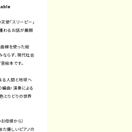
lable
天使「スリーピー」
に纏わるお話が展開
曲線を使った絵
みならず、現代社会
”音絵本です。
よる人間と地球へ
の編曲・演奏による
い色とりどりの世界
つお母様から）
また優しいピアノの