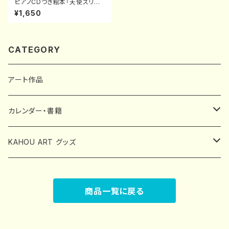
ピアノCDつき絵本「天使スリー
ピーの世界子守歌めぐり」（発
¥1,650
行：日本文芸社）
CATEGORY
アート作品
カレンダー・書籍
中林可寶カレンダー
KAHOU ART グッズ
書籍
スマホケース
商品一覧に戻る
ポストカード