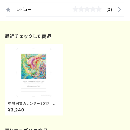
レビュー
(0)
最近チェックした商品
中林可寶カレンダー2017 壁
掛け
¥3,240