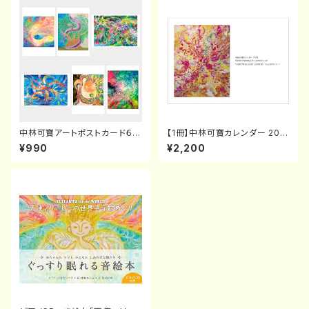
中林可寶アートポストカード６種
【1冊】中林可寶カレンダー 202
類セット
5 “HOPE FROM INNER UNIV
¥990
¥2,200
ERSE 〜内なる希望の光〜"