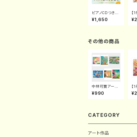
ピアノCDつき絵
【
本「天使スリーピ
カ
¥1,650
¥
ーの世界子守歌
"F
めぐり」（発行：日
ne
本文芸社）
その他の商品
中林可寶アート
【
ポストカード６種
カ
¥990
¥
類セット
5 “HOPE FRO
M 
E
希
CATEGORY
アート作品