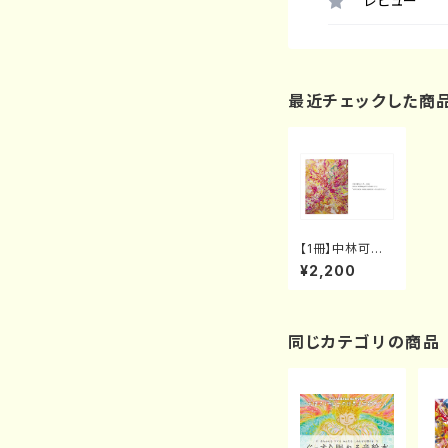
レビュー
最近チェックした商
【1冊】中林可寶
カレンダー 202
¥2,200
5 “HOPE FRO
M INNER UNIV
ERSE 〜内なる
希望の光〜"
同じカテゴリの商品