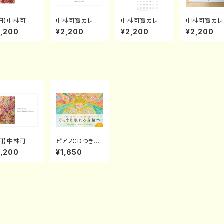
1冊】中林可寶
中林可寶カレン
中林可寶カレン
中林可寶カレ
レンダー2024
ダー2022 "Ins
ダー2021 "Eart
ダー2019
2,200
¥2,200
¥2,200
¥2,200
ire of Soul E
piration from
h celebratiod
rgy"
Universe"
n"
1冊】中林可寶
ピアノCDつき絵
レンダー 202
本「天使スリーピ
2,200
¥1,650
ーの世界子守歌
INNER UNIV
めぐり」（発行：日
RSE 〜内なる
本文芸社）
望の光〜"