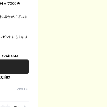
2冊まで300円
頂く場合がございま
。
レゼントにもおすす
 available
の方向け
通報する