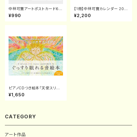
中林可寶アートポストカード６種
【1冊】中林可寶カレンダー 202
類セット
5 “HOPE FROM INNER UNIV
¥990
¥2,200
ERSE 〜内なる希望の光〜"
ピアノCDつき絵本「天使スリー
ピーの世界子守歌めぐり」（発
¥1,650
行：日本文芸社）
CATEGORY
アート作品