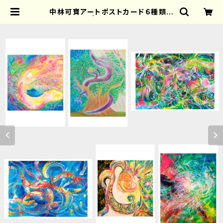
中林可寶アートポストカード６種類セ
ット | KAHOU ART