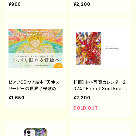
UNIVERSE 〜内なる希望
¥990
¥2,200
の光〜"
ピアノCDつき絵本「天使ス
【1冊】中林可寶カレンダー2
リーピーの世界子守歌めぐ
024 "Fire of Soul Energ
り」（発行：日本文芸社）
y"
¥1,650
¥2,200
SOLD OUT